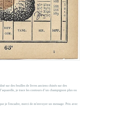
isé sur des feuilles de livres anciens chinés sur des 
 l’aquarelle, je trace les contours d’un champignon plus ou 
que je l'encadre, merci de m'envoyer un message. Prix avec 