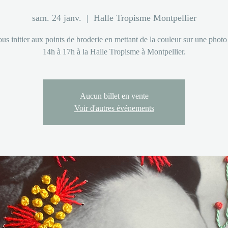
sam. 24 janv.
  |  
Halle Tropisme Montpellier
us initier aux points de broderie en mettant de la couleur sur une pho
14h à 17h à la Halle Tropisme à Montpellier.
Aucun billet en vente
Voir d'autres événements