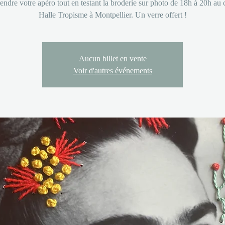
ndre votre apéro tout en testant la broderie sur photo de 18h à 20h au c
Halle Tropisme à Montpellier. Un verre offert !
Aucun billet en vente
Voir d'autres événements