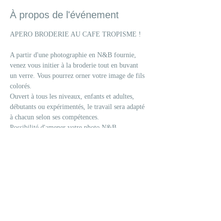
À propos de l'événement
APERO BRODERIE AU CAFE TROPISME ! 
A partir d'une photographie en N&B fournie, 
venez vous initier à la broderie tout en buvant 
un verre. Vous pourrez orner votre image de fils 
colorés. 
Ouvert à tous les niveaux, enfants et adultes, 
débutants ou expérimentés, le travail sera adapté 
à chacun selon ses compétences. 
Possibilité d'amener votre photo N&B. 
Matériel fourni. 
Les enfants doivent être accompagnés d'un 
adulte. A partir de 8 ans. 
Afficher plus