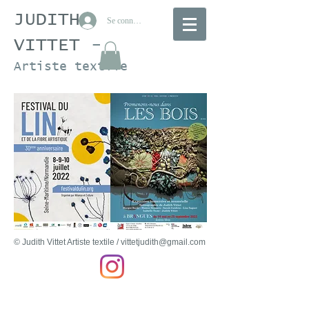
JUDITH
Se connecter
VITTET
-
Artiste textile
© Judith Vittet Artiste textile /
vittetjudith@gmail.com